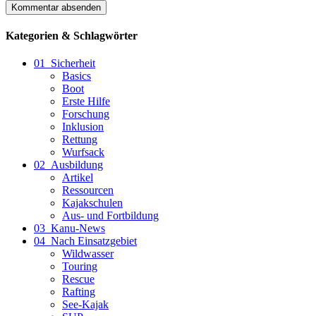
Kategorien & Schlagwörter
01_Sicherheit
Basics
Boot
Erste Hilfe
Forschung
Inklusion
Rettung
Wurfsack
02_Ausbildung
Artikel
Ressourcen
Kajakschulen
Aus- und Fortbildung
03_Kanu-News
04_Nach Einsatzgebiet
Wildwasser
Touring
Rescue
Rafting
See-Kajak