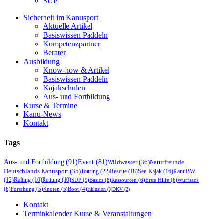
SUP
Sicherheit im Kanusport
Aktuelle Artikel
Basiswissen Paddeln
Kompetenzpartner
Berater
Ausbildung
Know-how & Artikel
Basiswissen Paddeln
Kajakschulen
Aus- und Fortbildung
Kurse & Termine
Kanu-News
Kontakt
Tags
Aus- und Fortbildung
(91)
Event
(81)
Wildwasser
(36)
Naturfreunde
Deutschlands Kanusport
(35)
Touring
(22)
Rescue
(18)
See-Kajak
(16)
KanuBW
(12)
Rafting
(10)
Rettung
(10)
SUP
(9)
Basics
(8)
Ressourcen
(6)
Erste Hilfe
(6)
Wurfsack
(6)
Forschung
(5)
Knoten
(5)
Boot
(4)
Inklusion
(3)
DKV
(2)
Kontakt
Terminkalender Kurse & Veranstaltungen