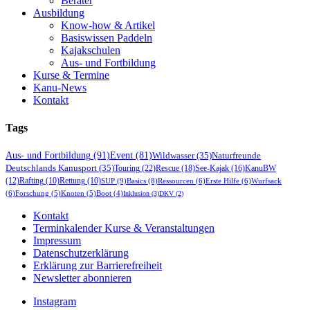
Berater
Ausbildung
Know-how & Artikel
Basiswissen Paddeln
Kajakschulen
Aus- und Fortbildung
Kurse & Termine
Kanu-News
Kontakt
Tags
Aus- und Fortbildung
(91)
Event
(81)
Wildwasser
(35)
Naturfreunde
Deutschlands Kanusport
(35)
Touring
(22)
Rescue
(18)
See-Kajak
(16)
KanuBW
(12)
Rafting
(10)
Rettung
(10)
SUP
(9)
Basics
(8)
Ressourcen
(6)
Erste Hilfe
(6)
Wurfsack
(6)
Forschung
(5)
Knoten
(5)
Boot
(4)
Inklusion
(3)
DKV
(2)
Kontakt
Terminkalender Kurse & Veranstaltungen
Impressum
Datenschutzerklärung
Erklärung zur Barrierefreiheit
Newsletter abonnieren
Instagram