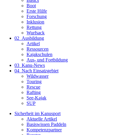
Basics
Boot
Erste Hilfe
Forschung
Inklusion
Rettung
Wurfsack
02_Ausbildung
Artikel
Ressourcen
Kajakschulen
Aus- und Fortbildung
03_Kanu-News
04_Nach Einsatzgebiet
Wildwasser
Touring
Rescue
Rafting
See-Kajak
SUP
Sicherheit im Kanusport
Aktuelle Artikel
Basiswissen Paddeln
Kompetenzpartner