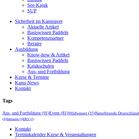
See-Kajak
SUP
Sicherheit im Kanusport
Aktuelle Artikel
Basiswissen Paddeln
Kompetenzpartner
Berater
Ausbildung
Know-how & Artikel
Basiswissen Paddeln
Kajakschulen
Aus- und Fortbildung
Kurse & Termine
Kanu-News
Kontakt
Tags
Aus- und Fortbildung
(91)
Event
(81)
Wildwasser
(35)
Naturfreunde Deutschland
(4)
Inklusion
(3)
DKV
(2)
Kontakt
Terminkalender Kurse & Veranstaltungen