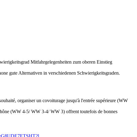
ierigkeitsgrad Mitfahrgelegenheiten zum oberen Einstieg
hone gute Alternativen in verschiedenen Schwierigkeitsgraden.
souhaité, organiser un covoiturage jusqu'à l'entrée supérieure (WW
 le Rhône (WW 4-5/ WW 3-4/ WW 3) offrent toutefois de bonnes
MUvG8UDE7ETSHT2l