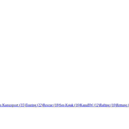
s Kanusport
(35)
Touring
(22)
Rescue
(18)
See-Kajak
(16)
KanuBW
(12)
Rafting
(10)
Rettung
(