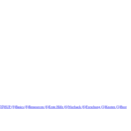
10)
SUP
(9)
Basics
(8)
Ressourcen
(6)
Erste Hilfe
(6)
Wurfsack
(6)
Forschung
(5)
Knoten
(5)
Boot