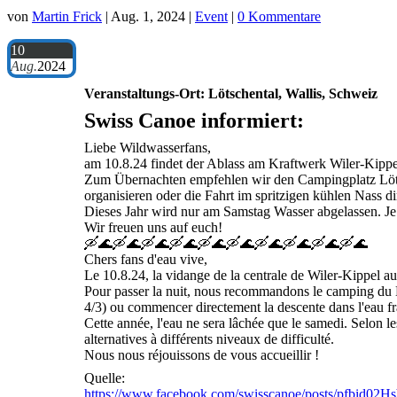
von
Martin Frick
|
Aug. 1, 2024
|
Event
|
0 Kommentare
10
Aug.
2024
Veranstaltungs-Ort: Lötschental, Wallis, Schweiz
Swiss Canoe informiert:
Liebe Wildwasserfans,
am 10.8.24 findet der Ablass am Kraftwerk Wiler-Kippel
Zum Übernachten empfehlen wir den Campingplatz Lötsc
organisieren oder die Fahrt im spritzigen kühlen Nass dir
Dieses Jahr wird nur am Samstag Wasser abgelassen. Je 
Wir freuen uns auf euch!
🛶🌊🛶🌊🛶🌊🛶🌊🛶🌊🛶🌊🛶🌊🛶🌊🛶🌊🛶🌊
Chers fans d'eau vive,
Le 10.8.24, la vidange de la centrale de Wiler-Kippel au
Pour passer la nuit, nous recommandons le camping du Lö
4/3) ou commencer directement la descente dans l'eau fr
Cette année, l'eau ne sera lâchée que le samedi. Selon
alternatives à différents niveaux de difficulté.
Nous nous réjouissons de vous accueillir !
Quelle:
https://www.facebook.com/swisscanoe/posts/p