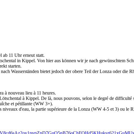
 ab 11 Uhr erneut statt.
hental in Kippel. Von hier aus können wir je nach gewünschtem Schw
ekt starten.
nach Wasserständen bietet jedoch der obere Teil der Lonza oder die R
ra à nouveau lieu à 11 heures.
tschental à Kippel. De là, nous pouvons, selon le degré de difficulté 
aîche et pétillante (WW 3+).
 les niveaux d'eau, la partie supérieure de la Lonza (WW 4-5 et 3) ou
fbid02HsV8cd6sAz2ov1pvpZpD7GuQ5nB76oChFQHd5KHuksz621xGu