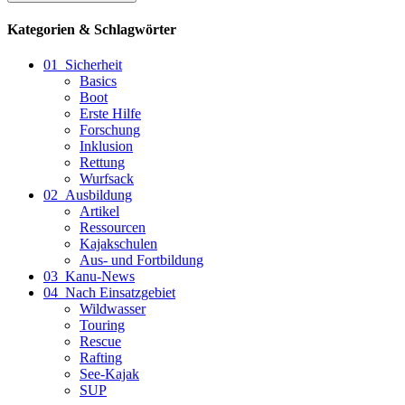
Kategorien & Schlagwörter
01_Sicherheit
Basics
Boot
Erste Hilfe
Forschung
Inklusion
Rettung
Wurfsack
02_Ausbildung
Artikel
Ressourcen
Kajakschulen
Aus- und Fortbildung
03_Kanu-News
04_Nach Einsatzgebiet
Wildwasser
Touring
Rescue
Rafting
See-Kajak
SUP