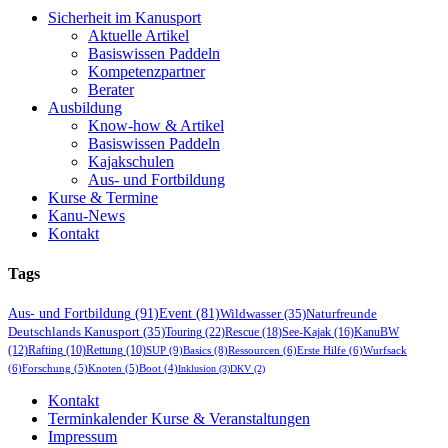
Sicherheit im Kanusport
Aktuelle Artikel
Basiswissen Paddeln
Kompetenzpartner
Berater
Ausbildung
Know-how & Artikel
Basiswissen Paddeln
Kajakschulen
Aus- und Fortbildung
Kurse & Termine
Kanu-News
Kontakt
Tags
Aus- und Fortbildung
(91)
Event
(81)
Wildwasser
(35)
Naturfreunde
Deutschlands Kanusport
(35)
Touring
(22)
Rescue
(18)
See-Kajak
(16)
KanuBW
(12)
Rafting
(10)
Rettung
(10)
SUP
(9)
Basics
(8)
Ressourcen
(6)
Erste Hilfe
(6)
Wurfsack
(6)
Forschung
(5)
Knoten
(5)
Boot
(4)
Inklusion
(3)
DKV
(2)
Kontakt
Terminkalender Kurse & Veranstaltungen
Impressum