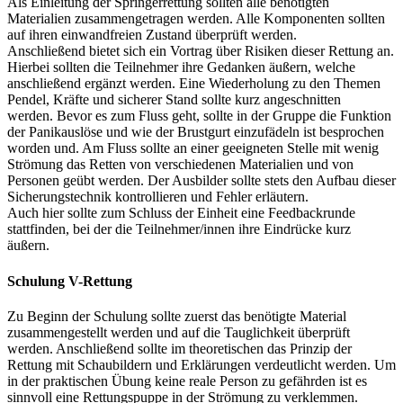
Als Einleitung der Springerrettung sollten alle benötigten
Materialien zusammengetragen werden. Alle Komponenten sollten
auf ihren einwandfreien Zustand überprüft werden.
Anschließend bietet sich ein Vortrag über Risiken dieser Rettung an.
Hierbei sollten die Teilnehmer ihre Gedanken äußern, welche
anschließend ergänzt werden. Eine Wiederholung zu den Themen
Pendel, Kräfte und sicherer Stand sollte kurz angeschnitten
werden. Bevor es zum Fluss geht, sollte in der Gruppe die Funktion
der Panikauslöse und wie der Brustgurt einzufädeln ist besprochen
worden und. Am Fluss sollte an einer geeigneten Stelle mit wenig
Strömung das Retten von verschiedenen Materialien und von
Personen geübt werden. Der Ausbilder sollte stets den Aufbau dieser
Sicherungstechnik kontrollieren und Fehler erläutern.
Auch hier sollte zum Schluss der Einheit eine Feedbackrunde
stattfinden, bei der die Teilnehmer/innen ihre Eindrücke kurz
äußern.
Schulung V-Rettung
Zu Beginn der Schulung sollte zuerst das benötigte Material
zusammengestellt werden und auf die Tauglichkeit überprüft
werden. Anschließend sollte im theoretischen das Prinzip der
Rettung mit Schaubildern und Erklärungen verdeutlicht werden. Um
in der praktischen Übung keine reale Person zu gefährden ist es
sinnvoll eine Rettungspuppe in der Strömung zu verklemmen.