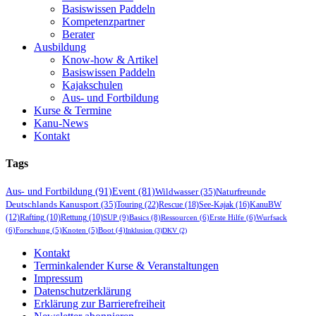
Basiswissen Paddeln
Kompetenzpartner
Berater
Ausbildung
Know-how & Artikel
Basiswissen Paddeln
Kajakschulen
Aus- und Fortbildung
Kurse & Termine
Kanu-News
Kontakt
Tags
Aus- und Fortbildung
(91)
Event
(81)
Wildwasser
(35)
Naturfreunde
Deutschlands Kanusport
(35)
Touring
(22)
Rescue
(18)
See-Kajak
(16)
KanuBW
(12)
Rafting
(10)
Rettung
(10)
SUP
(9)
Basics
(8)
Ressourcen
(6)
Erste Hilfe
(6)
Wurfsack
(6)
Forschung
(5)
Knoten
(5)
Boot
(4)
Inklusion
(3)
DKV
(2)
Kontakt
Terminkalender Kurse & Veranstaltungen
Impressum
Datenschutzerklärung
Erklärung zur Barrierefreiheit