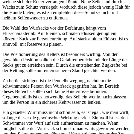
welche sich der Retter verfangen könnte. Neue Seile sind durch
Wachs zum Schutz versiegelt, wodurch diese jedoch wenig Halt für
die Hände bieten, es ist zu empfehlen diese Schutzschicht mit
heißem Seifenwasser zu entfernen.
Die Wahl des Wurfsacks vor der Befahrung hängt vom
Flusscharakter ab. Auf kleinen, schmalen Flüssen genügt ein
kürzerer Sack zur Personenrettung. Auf stark alpinen Flüssen ist es
sinnvoll, mit Reserve zu planen.
Die Positionierung des Retters ist besonders wichtig. Von der
gewählten Position sollten die Gefahrenbereiche mit der Länge des
Sacks gut zu erreichen sein. Durch die entstehenden Zugkräfte bei
der Rettung sollte auf einen sicheren Stand geachtet werden.
Zu berücksichtigen ist die Pendelbewegung, nachdem die
schwimmende Person den Wurfsack gegriffen hat. Im Bereich
dieses Bereichs sollten sich keine Hindernisse befinden.
Gegebenenfalls ist es notwendig, das Seil ein wenig nachzulassen,
um die Person in ein sicheres Kehrwasser zu lenken.
Ein gezielter Wurf muss nicht schön sein, es ist egal, wie man wirft,
solange dieser die gewünschte Wirkung erzielt. Sinnvoll ist es, den
Schwimmer vor Wurf auf sich aufmerksam zu machen. Wenn
möglich sollte der Wurfsack schon stromaufwärts geworfen werden,
um den Schwimmenden näher ans Ufer zu ziehen, bevor der Zug